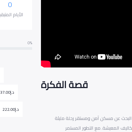
0
الأيام المتبقي
0%
د
قصة الفكرة
د.إ
37.00
د.إ
222.00
ل البحث عن مسكن آمن ومستقر رحلة مليئة
كاليف المعيشة. مع التطور المستمر