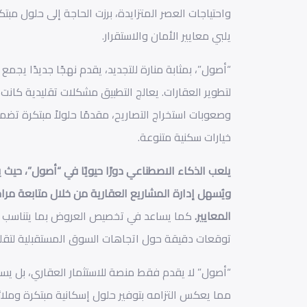
واحتياجات العصر المتزايدة، برزت الحاجة إلى حلول مبتك
يلبي معايير الأمان والاستقرار.
“أصول”، بمثابة منارة للتجديد، يقدم نهجًا جديدًا يجمع 
لتطوير العقارات. يعالج التطبيق مشكلات تقليدية كانت
وصعوبات استخراج التصاريح، مقدمًا حلولاً مبتكرة ت
خيارات سكنية متنوعة.
يلعب الذكاء الاصطناعي دورًا حيويًا في “أصول”، حيث ي
ويُسهل إدارة المشاريع العقارية من خلال متابعة مراح
المعايير.
كما يساعد في تخصيص العروض بما يتناسب م
توقعات دقيقة حول اتجاهات السوق المستقبلية لتقليل
“أصول” لا يقدم فقط منصة للاستثمار العقاري، بل يسع
مما يعكس التزامه بتوفير حلول إسكانية مبتكرة وملا