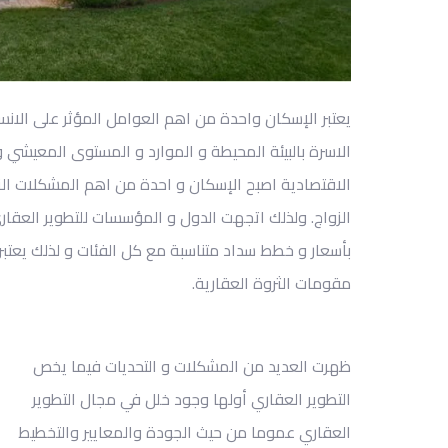
يعتبر الإسكان واحدة من اهم العوام
ل
المؤثر على الانسا
الاسرة بالبيئة المحيطة
و الموارد
و المستوى
المعيشي
و
الاقتصادية
اصبح
الإسكان
و احدة
من اهم المشكلات الت
الزواج
. ولذلك اتجهت الدول
و المؤسسات
للتطوير العقا
بأسعار
و خطط
سداد متناسبة مع كل الفئات
و لذلك
يعتبر
مقومات
الثروة العقارية.
ظهرت العديد من المشكلات
و التحديات
فيما يخص
التطوير العقاري أولها
وجود خلل في مجال التطوير
العقاري عموما من حيث الجودة والمعايير والتخطيط