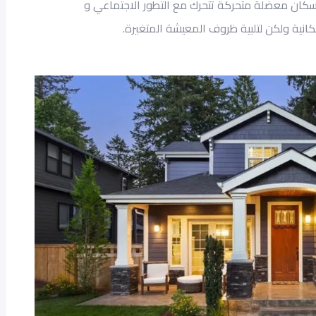
إسكان
معضلة
متحركة تتحرك مع التطور الاجتماعي
و
كانية
ولكن لتلبية
ظروف
المعيشة المتغيرة.