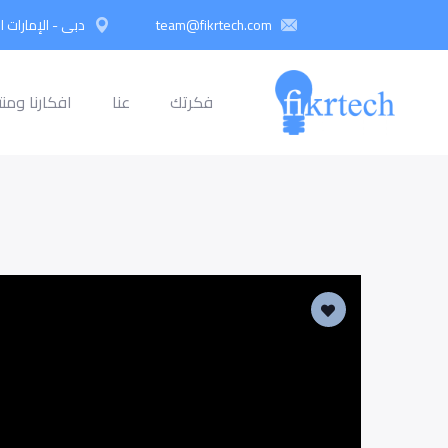
team@fikrtech.com
دبي - الإمارات ا
فكرتك
عنا
افكارنا ومنت