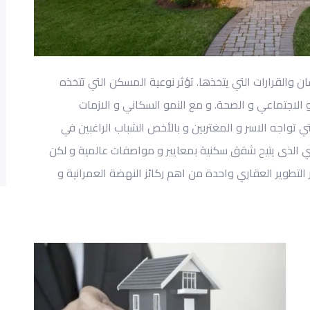
ن والقرارا
ت
التي يتخذها. ت
ؤثر
نوعية المسكن التي تتخذه
 الاجتماع
ي
و الصحة
.
و مع
النمو السكاني
و الازمات
ي تواجه الاسر
و المغتربين
و بالأخص
الشباب الراغبي
في
ري
الذى
يتيح شقق سكنية بمعايير
و مواصفات
عالمية
و لكن
 التطوير العقاري واحدة من اهم ركائز النهضة العمرانية
و