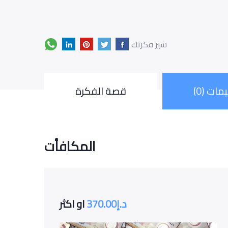
شير فكرتك
مات (0)
قصة الفكرة
المكافأت
د.إ
370.00
او اكثر