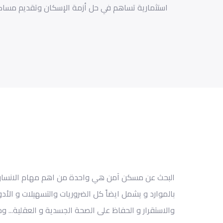
استثمارية تساهم في حل أزمة الإسكان وتقديم مساك
البحث عن مسكن آمن هي
واحدة من اهم مهام
الانسا
بالموارد
و يشمل
ايضاً
كل الضروريات والتسهيلات
و الأد
والاستقرار
و الحفاظ
على الصحة الجسدية
و العقلية
.
.. و