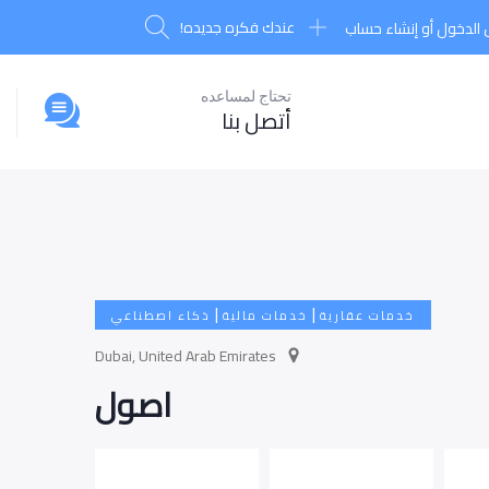
عندك فكره جديده!
الدخول أو إنشاء حساب
تحتاج لمساعده
أتصل بنا
|
|
خدمات عقارية
خدمات مالية
ذكاء اصطناعي
Dubai, United Arab Emirates
اصول