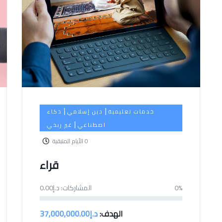
|
|
خدمات تعليمية
دين إسلامي
ذكاء
|
اصطناعي
غير ربحي
0
الأيام المتبقية
قراء
0%
المشاركات:
د.إ
0.00
الهدف:
د.إ
37,000,000.00