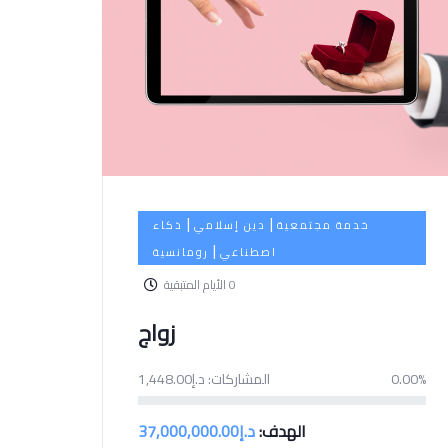
|
|
خدمة مجتمعية
دين إسلامي
ذكاء
|
اصطناعي
رومانسية
0
الأيام المتبقية
زواج
0.00%
المشاركات:
د.إ
1,448.00
الهدف:
د.إ
37,000,000.00