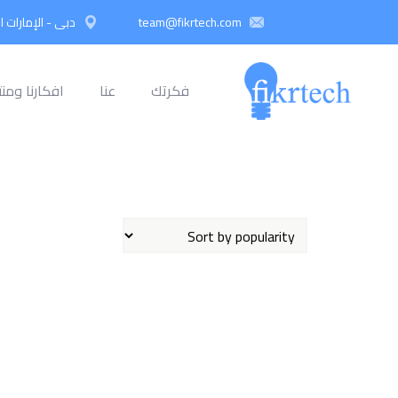
team@fikrtech.com
دبي - الإمارات ا
فكرتك
عنا
افكارنا ومنت