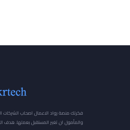
فكرتك منصة رواد الاعمال اصحاب الشركات النا
والمأمول ان تغير المستقبل بعملها. هدف ال