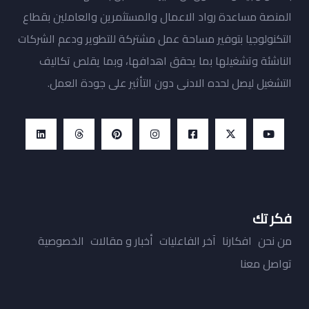
المنصة مساعدة رواد الاعمال والمستثمرين والعاملين بقطاع
التكنولوجيا بتوفير مساحة عمل مشتركة للتطوير ودعم الشركات
الناشئة وتشغيلها بما يحقق اهدافها، وبما يقلص تكاليف
التشغيل ليصل لحده الادنى دون التأثير على جودة العمل.
فكر تك
من نحن
افكارنا
آخر الفاعليات
أخبار و مقالات
الخصوصية
تواصل معنا