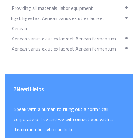
Providing all materials, labor equipment.
Eget Egestas. Aenean varius ex ut ex laoreet
Aenean.
Aenean varius ex ut ex laoreet Aenean fermentum.
Aenean varius ex ut ex laoreet Aenean fermentum.
Need Helps?
Speak with a human to filling out a form? call
corporate office and we will connect you with a
team member who can help.