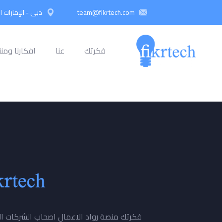
team@fikrtech.com
دبي - الإمارات ا
فكرتك
عنا
افكارنا ومنت
فكرتك منصة رواد الاعمال اصحاب الشركات النا