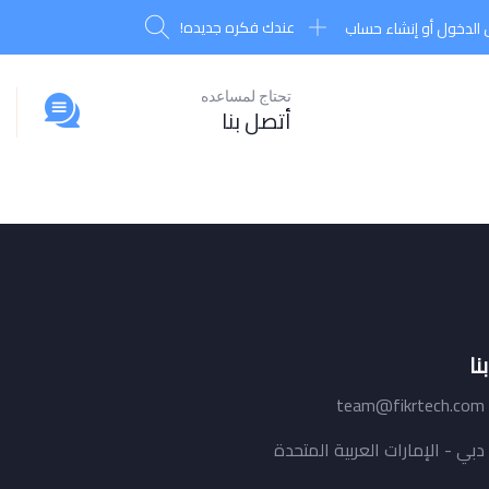
عندك فكره جديده!
الدخول أو إنشاء حساب
تحتاج لمساعده
أتصل بنا
نا
team@fikrtech.com
دبي - الإمارات العربية المتحدة